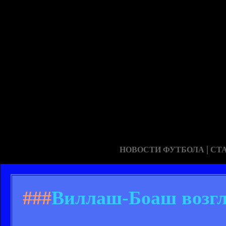
|
НОВОСТИ ФУТБОЛА
СТ
###
Виллаш-Боаш возгла