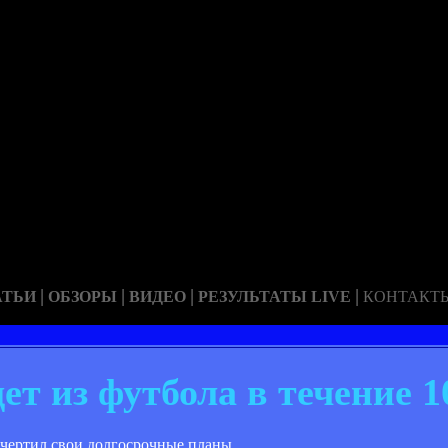
|
|
|
|
АТЬИ
ОБЗОРЫ
ВИДЕО
РЕЗУЛЬТАТЫ LIVE
КОНТАКТ
т из футбола в течение 1
чертил свои долгосрочные планы.