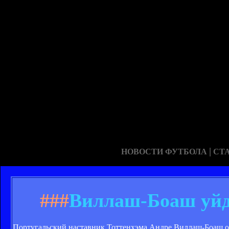
|
НОВОСТИ ФУТБОЛА
СТ
###
Виллаш-Боаш уйде
Португальский наставник Тоттенхэма Андре Виллаш-Боаш о