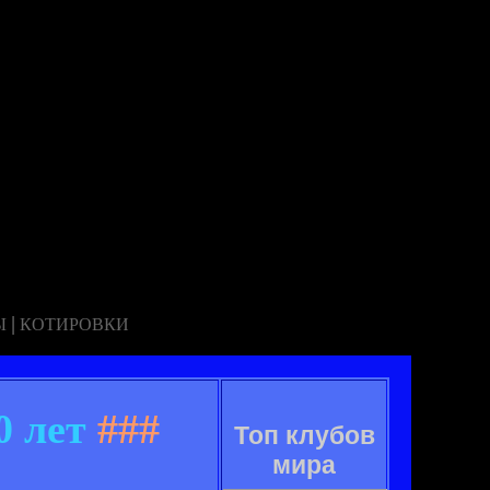
|
Ы
КОТИРОВКИ
0 лет
###
Топ клубов
мира