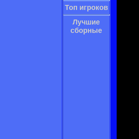
Топ игроков
Лучшие
сборные