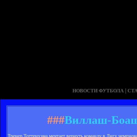
|
НОВОСТИ ФУТБОЛА
СТ
###
Виллаш-Боаш 
Тренер Тоттенхэма мечтает вернуть команду в Лигу чемпион