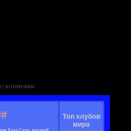
|
Ы
КОТИРОВКИ
##
Топ клубов
мира
тив Халл Сити, который