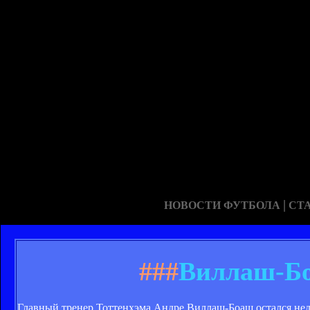
|
НОВОСТИ ФУТБОЛА
СТ
###
Виллаш-Бо
Главный тренер Тоттенхэма Андре Виллаш-Боаш остался нед