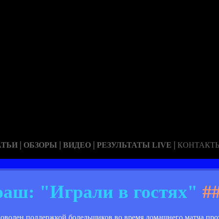
|
|
|
|
АТЬИ
ОБЗОРЫ
ВИДЕО
РЕЗУЛЬТАТЫ LIVE
КОНТАКТ
аш: "Играли в гостях"
#
оволен поддержкой болельщиков во время домашнего матча про