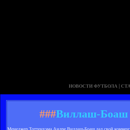
|
НОВОСТИ ФУТБОЛА
СТ
###
Виллаш-Боаш 
Менеджер Тоттенхэма Андре Виллаш-Боаш дал свой коммент