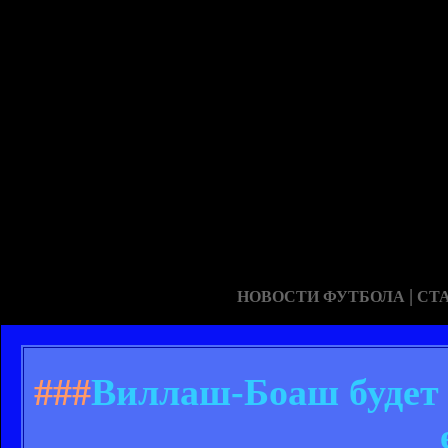
|
НОВОСТИ ФУТБОЛА
СТ
###
Виллаш-Боаш будет 