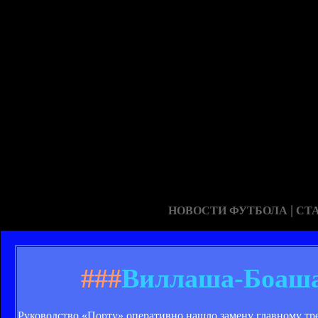
|
НОВОСТИ ФУТБОЛА
СТ
###
Виллаша-Боаша
Руководство «Порту» оперативно нашло замену главному тр