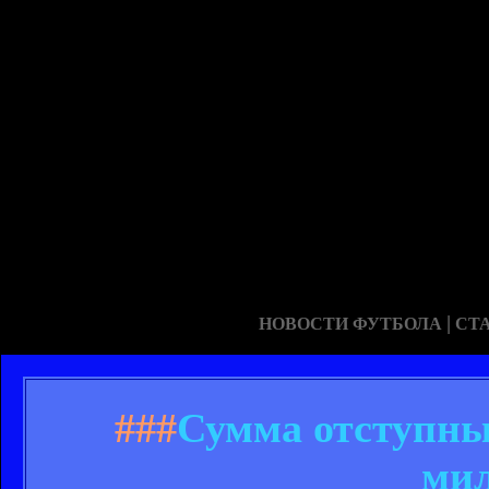
|
НОВОСТИ ФУТБОЛА
СТ
###
Сумма отступны
мил