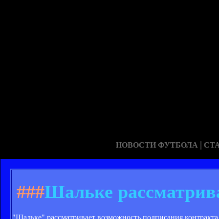
|
НОВОСТИ ФУТБОЛА
СТ
###
Шальке рассматрив
"Шальке" рассматривает возможность подписания контракта