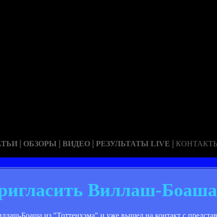
|
|
|
|
АТЬИ
ОБЗОРЫ
ВИДЕО
РЕЗУЛЬТАТЫ LIVE
КОНТАКТ
ригласить Виллаш-Боаша
лаш-Боаша из "Тоттенхэма" и уже вышел на контакт с представ