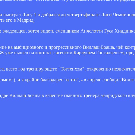
выиграл Лигу 1 и добрался до четвертьфинала Лиги Чемпионов,
ть его в Мадрид.
владельцев, хотел видеть сменщиком Анчелотти Гуса Хиддинка,
ие на амбициозного и прогрессивного Виллаш-Боаша, чей конт
 ПСЖ уже вышел на контакт с агентом Карлушем Гонсалвешем, пр
, всего год тренирующего "Тоттенхэм", откровенно незначите
эмом"), и я крайне благодарен за это", - в апреле сообщил Вилл
ндре Виллаш-Боаша в качестве главного тренера мадридского клу