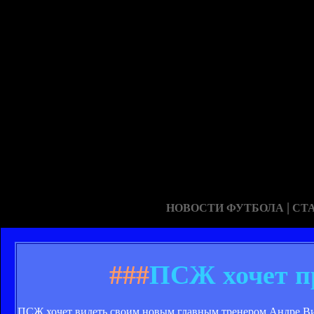
|
НОВОСТИ ФУТБОЛА
СТ
###
ПСЖ хочет п
ПСЖ хочет видеть своим новым главным тренером Андре Вил