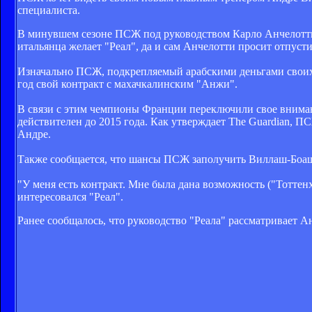
специалиста.
В минувшем сезоне ПСЖ под руководством Карло Анчелотти 
итальянца желает "Реал", да и сам Анчелотти просит отпусти
Изначально ПСЖ, подкрепляемый арабскими деньгами своих 
год свой контракт с махачкалинским "Анжи".
В связи с этим чемпионы Франции переключили свое вниман
действителен до 2015 года. Как утверждает The Guardian,
Андре.
Также сообщается, что шансы ПСЖ заполучить Виллаш-Боаша
"У меня есть контракт. Мне была дана возможность ("Тоттенх
интересовался "Реал".
Ранее сообщалось, что
руководство "Реала" рассматривает А