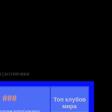
|
Ы
КОТИРОВКИ
###
Топ клубов
мира
ителем португальского