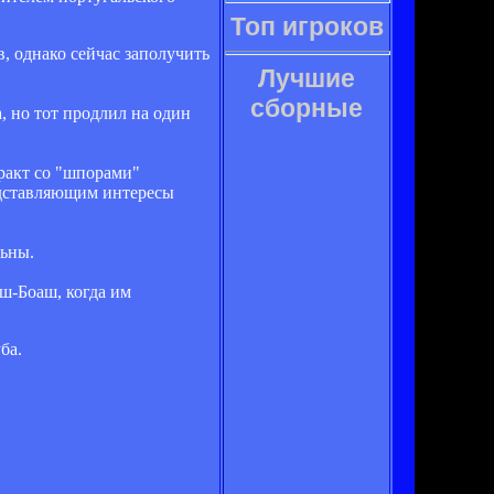
Топ игроков
 однако сейчас заполучить
Лучшие
сборные
 но тот продлил на один
ракт со "шпорами"
едставляющим интересы
льны.
аш-Боаш, когда им
ба.