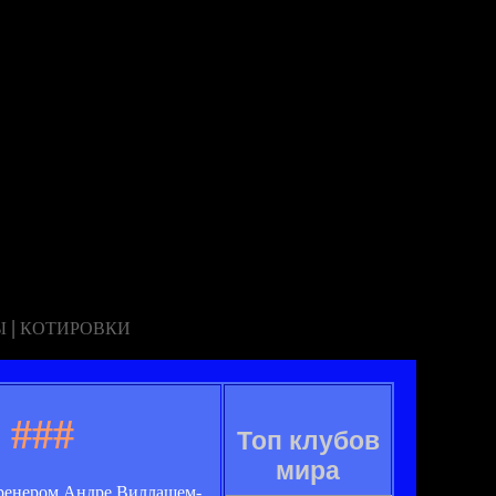
|
Ы
КОТИРОВКИ
###
Топ клубов
мира
тренером Андре Виллашем-