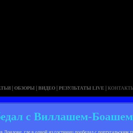
|
|
|
|
АТЬИ
ОБЗОРЫ
ВИДЕО
РЕЗУЛЬТАТЫ LIVE
КОНТАКТ
бедал с Виллашем-Боашем
 Лондоне, где в одной из гостиниц пообедал с португальским 