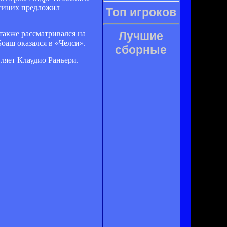
-синих предложил
Топ игроков
также рассматривался на
Лучшие
оаш оказался в «Челси».
сборные
ляет Клаудио Раньери.