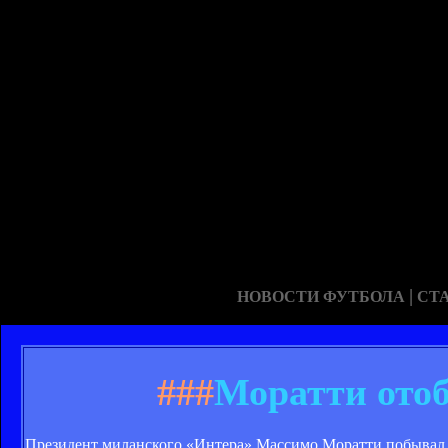
|
НОВОСТИ ФУТБОЛА
СТ
###
Моратти ото
Президент миланского «Интера» Массимо Моратти побывал в