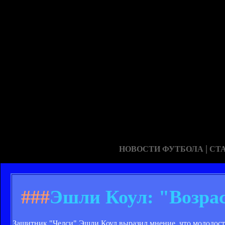
|
НОВОСТИ ФУТБОЛА
СТ
###
Эшли Коул: "Возра
Защитник "Челси" Эшли Коул выразил мнение, что молодост