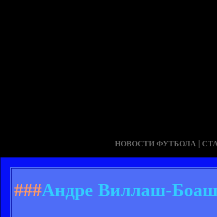
|
НОВОСТИ ФУТБОЛА
СТ
###
Андре Виллаш-Боаш: