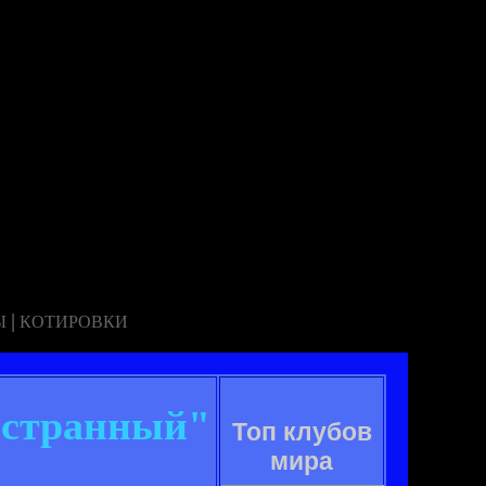
|
Ы
КОТИРОВКИ
 странный"
Топ клубов
мира