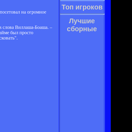
Топ игроков
посетовал на огромное
Лучшие
ts слова Виллаша-Боаша. –
сборные
тайме был просто
сковать".