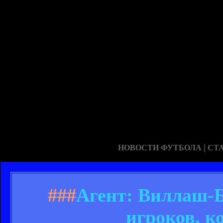
|
НОВОСТИ ФУТБОЛА
СТ
###
Агент: Виллаш-
игроков, к