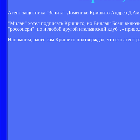
Агент защитника "Зенита" Доменико Кришито Андреа Д'Ами
"Милан" хотел подписать Кришито, но Виллаш-Боаш включил 
"россонери", но и любой другой итальянский клуб", - прив
Напомним, ранее сам Кришито подтверждал, что его агент р